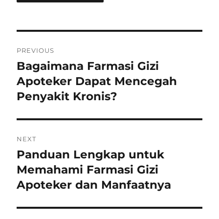
Post
PREVIOUS
navigation
Bagaimana Farmasi Gizi
Previous
post:
Apoteker Dapat Mencegah
Penyakit Kronis?
NEXT
Panduan Lengkap untuk
Next
post:
Memahami Farmasi Gizi
Apoteker dan Manfaatnya