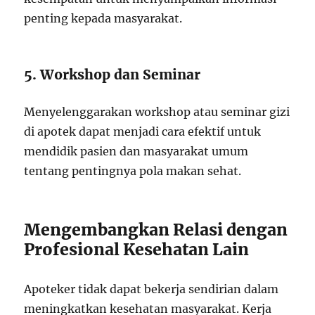
penting kepada masyarakat.
5. Workshop dan Seminar
Menyelenggarakan workshop atau seminar gizi
di apotek dapat menjadi cara efektif untuk
mendidik pasien dan masyarakat umum
tentang pentingnya pola makan sehat.
Mengembangkan Relasi dengan
Profesional Kesehatan Lain
Apoteker tidak dapat bekerja sendirian dalam
meningkatkan kesehatan masyarakat. Kerja