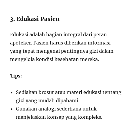
3. Edukasi Pasien
Edukasi adalah bagian integral dari peran
apoteker. Pasien harus diberikan informasi
yang tepat mengenai pentingnya gizi dalam
mengelola kondisi kesehatan mereka.
Tips:
Sediakan brosur atau materi edukasi tentang
gizi yang mudah dipahami.
Gunakan analogi sederhana untuk
menjelaskan konsep yang kompleks.