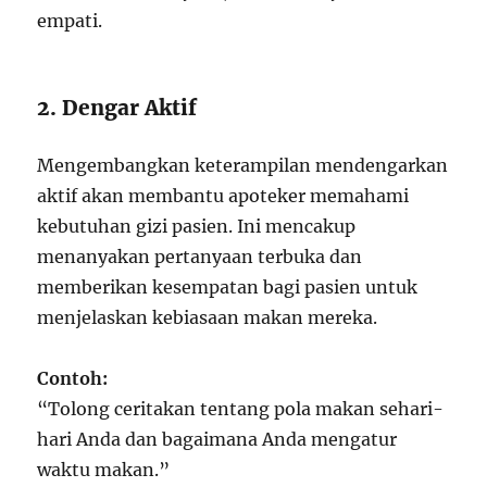
empati.
2. Dengar Aktif
Mengembangkan keterampilan mendengarkan
aktif akan membantu apoteker memahami
kebutuhan gizi pasien. Ini mencakup
menanyakan pertanyaan terbuka dan
memberikan kesempatan bagi pasien untuk
menjelaskan kebiasaan makan mereka.
Contoh:
“Tolong ceritakan tentang pola makan sehari-
hari Anda dan bagaimana Anda mengatur
waktu makan.”