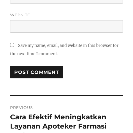
WEBSITE
Save my name, email, and website in this browser for
the next time I comment.
Post
PREVIOUS
navigation
Cara Efektif Meningkatkan
Previous
post:
Layanan Apoteker Farmasi