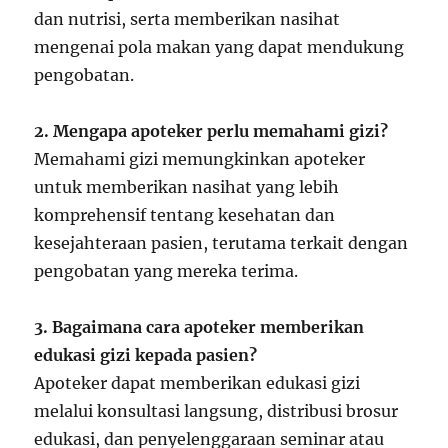
dan nutrisi, serta memberikan nasihat
mengenai pola makan yang dapat mendukung
pengobatan.
2. Mengapa apoteker perlu memahami gizi?
Memahami gizi memungkinkan apoteker
untuk memberikan nasihat yang lebih
komprehensif tentang kesehatan dan
kesejahteraan pasien, terutama terkait dengan
pengobatan yang mereka terima.
3. Bagaimana cara apoteker memberikan
edukasi gizi kepada pasien?
Apoteker dapat memberikan edukasi gizi
melalui konsultasi langsung, distribusi brosur
edukasi, dan penyelenggaraan seminar atau