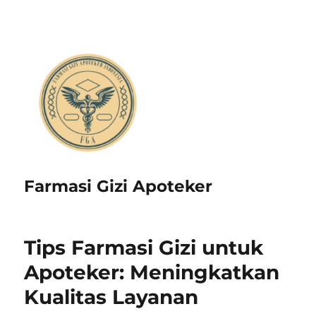
Farmasi Gizi Apoteker
Tips Farmasi Gizi untuk
Apoteker: Meningkatkan
Kualitas Layanan