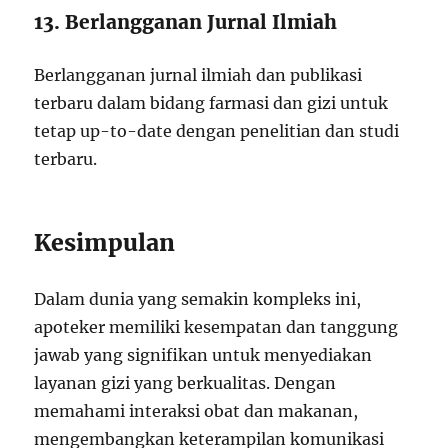
13. Berlangganan Jurnal Ilmiah
Berlangganan jurnal ilmiah dan publikasi
terbaru dalam bidang farmasi dan gizi untuk
tetap up-to-date dengan penelitian dan studi
terbaru.
Kesimpulan
Dalam dunia yang semakin kompleks ini,
apoteker memiliki kesempatan dan tanggung
jawab yang signifikan untuk menyediakan
layanan gizi yang berkualitas. Dengan
memahami interaksi obat dan makanan,
mengembangkan keterampilan komunikasi