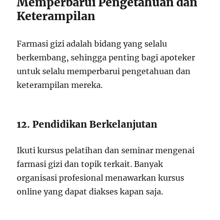
Memperbarui Pengetahuan dan
Keterampilan
Farmasi gizi adalah bidang yang selalu
berkembang, sehingga penting bagi apoteker
untuk selalu memperbarui pengetahuan dan
keterampilan mereka.
12. Pendidikan Berkelanjutan
Ikuti kursus pelatihan dan seminar mengenai
farmasi gizi dan topik terkait. Banyak
organisasi profesional menawarkan kursus
online yang dapat diakses kapan saja.