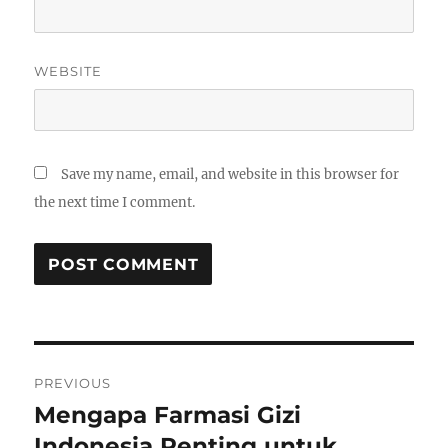
WEBSITE
Save my name, email, and website in this browser for
the next time I comment.
Post
PREVIOUS
navigation
Mengapa Farmasi Gizi
Previous
post:
Indonesia Penting untuk