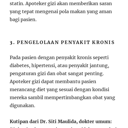
statin. Apoteker gizi akan memberikan saran
yang tepat mengenai pola makan yang aman
bagi pasien.
3.
PENGELOLAAN PENYAKIT KRONIS
Pada pasien dengan penyakit kronis seperti
diabetes, hipertensi, atau penyakit jantung,
pengaturan gizi dan obat sangat penting.
Apoteker gizi dapat membantu pasien
merancang diet yang sesuai dengan kondisi
mereka sambil mempertimbangkan obat yang
digunakan.
Kutipan dari Dr. Siti Maulida, dokter umum: