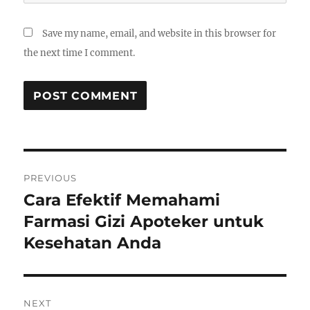
Save my name, email, and website in this browser for
the next time I comment.
Post
PREVIOUS
navigation
Cara Efektif Memahami
Previous
post:
Farmasi Gizi Apoteker untuk
Kesehatan Anda
NEXT