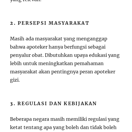
2.
PERSEPSI MASYARAKAT
Masih ada masyarakat yang menganggap
bahwa apoteker hanya berfungsi sebagai
penyalur obat. Dibutuhkan upaya edukasi yang
lebih untuk meningkatkan pemahaman
masyarakat akan pentingnya peran apoteker
gizi.
3.
REGULASI DAN KEBIJAKAN
Beberapa negara masih memiliki regulasi yang
ketat tentang apa yang boleh dan tidak boleh