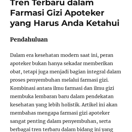
Tren Terbaru dalam
Farmasi Gizi Apoteker
yang Harus Anda Ketahui
Pendahuluan
Dalam era kesehatan modern saat ini, peran
apoteker bukan hanya sekadar memberikan
obat, tetapi juga menjadi bagian integral dalam
proses penyembuhan melalui farmasi gizi.
Kombinasi antara ilmu farmasi dan ilmu gizi
membuka lembaran baru dalam pendekatan
kesehatan yang lebih holistik. Artikel ini akan
membahas mengapa farmasi gizi apoteker
sangat penting dalam penyembuhan, serta
berbagai tren terbaru dalam bidang ini yang