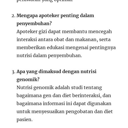
Mengapa apoteker penting dalam
penyembuhan?
Apoteker gizi dapat membantu mencegah
interaksi antara obat dan makanan, serta
memberikan edukasi mengenai pentingnya
nutrisi dalam penyembuhan.
Apa yang dimaksud dengan nutrisi
genomik?
Nutrisi genomik adalah studi tentang
bagaimana gen dan diet berinteraksi, dan
bagaimana informasi ini dapat digunakan
untuk menyesuaikan pengobatan dan diet
pasien.