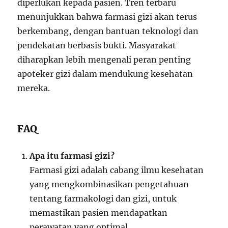
diperlukan kepada pasien. Tren terbaru
menunjukkan bahwa farmasi gizi akan terus
berkembang, dengan bantuan teknologi dan
pendekatan berbasis bukti. Masyarakat
diharapkan lebih mengenali peran penting
apoteker gizi dalam mendukung kesehatan
mereka.
FAQ
Apa itu farmasi gizi?
Farmasi gizi adalah cabang ilmu kesehatan
yang mengkombinasikan pengetahuan
tentang farmakologi dan gizi, untuk
memastikan pasien mendapatkan
perawatan yang optimal.