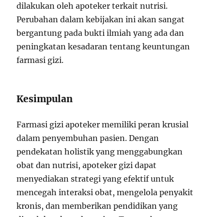
dilakukan oleh apoteker terkait nutrisi.
Perubahan dalam kebijakan ini akan sangat
bergantung pada bukti ilmiah yang ada dan
peningkatan kesadaran tentang keuntungan
farmasi gizi.
Kesimpulan
Farmasi gizi apoteker memiliki peran krusial
dalam penyembuhan pasien. Dengan
pendekatan holistik yang menggabungkan
obat dan nutrisi, apoteker gizi dapat
menyediakan strategi yang efektif untuk
mencegah interaksi obat, mengelola penyakit
kronis, dan memberikan pendidikan yang