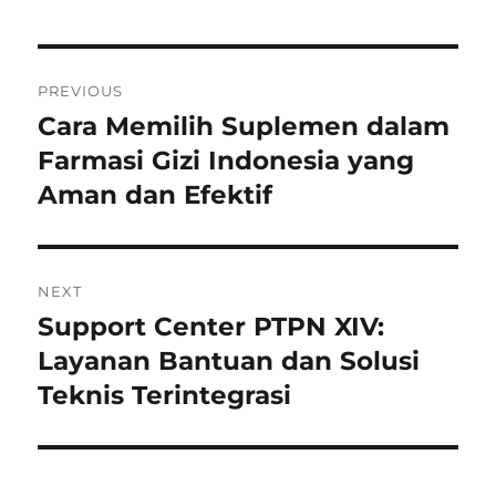
Post
PREVIOUS
navigation
Cara Memilih Suplemen dalam
Previous
post:
Farmasi Gizi Indonesia yang
Aman dan Efektif
NEXT
Support Center PTPN XIV:
Next
post:
Layanan Bantuan dan Solusi
Teknis Terintegrasi