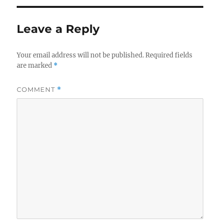
Leave a Reply
Your email address will not be published.
Required fields
are marked
*
COMMENT
*