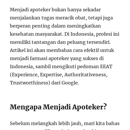
Menjadi apoteker bukan hanya sekadar
menjalankan tugas meracik obat, tetapi juga
berperan penting dalam meningkatkan
kesehatan masyarakat. Di Indonesia, profesi ini
memiliki tantangan dan peluang tersendiri.
Artikel ini akan membahas cara efektif untuk
menjadi farmasi apoteker yang sukses di
Indonesia, sambil mengikuti pedoman EEAT
(Experience, Expertise, Authoritativeness,
Trustworthiness) dari Google.
Mengapa Menjadi Apoteker?
Sebelum melangkah lebih jauh, mari kita bahas