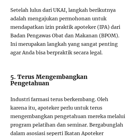
Setelah lulus dari UKAI, langkah berikutnya
adalah mengajukan permohonan untuk
mendapatkan izin praktik apoteker (IPA) dari
Badan Pengawas Obat dan Makanan (BPOM).
Ini merupakan langkah yang sangat penting
agar Anda bisa berpraktik secara legal.
5. Terus Mengembangkan
Pengetahuan
Industri farmasi terus berkembang. Oleh
karena itu, apoteker perlu untuk terus
mengembangkan pengetahuan mereka melalui
program pelatihan dan seminar. Bergabunglah
dalam asosiasi seperti Ikatan Apoteker