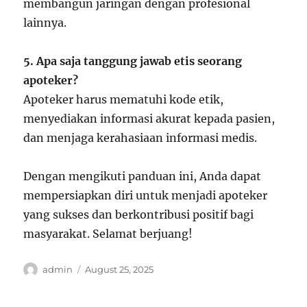
membangun jaringan dengan profesional
lainnya.
5. Apa saja tanggung jawab etis seorang
apoteker?
Apoteker harus mematuhi kode etik,
menyediakan informasi akurat kepada pasien,
dan menjaga kerahasiaan informasi medis.
Dengan mengikuti panduan ini, Anda dapat
mempersiapkan diri untuk menjadi apoteker
yang sukses dan berkontribusi positif bagi
masyarakat. Selamat berjuang!
Author
Posted
admin
August 25, 2025
on