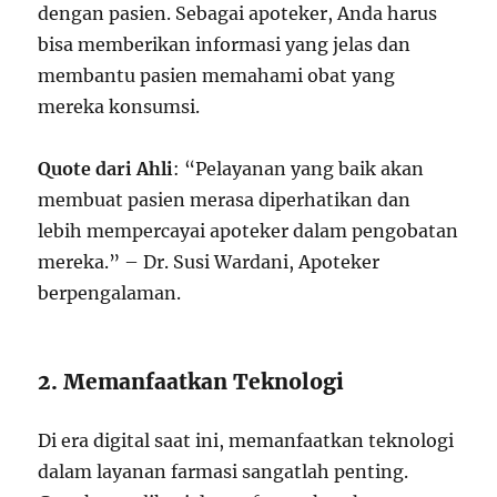
dengan pasien. Sebagai apoteker, Anda harus
bisa memberikan informasi yang jelas dan
membantu pasien memahami obat yang
mereka konsumsi.
Quote dari Ahli
: “Pelayanan yang baik akan
membuat pasien merasa diperhatikan dan
lebih mempercayai apoteker dalam pengobatan
mereka.” – Dr. Susi Wardani, Apoteker
berpengalaman.
2. Memanfaatkan Teknologi
Di era digital saat ini, memanfaatkan teknologi
dalam layanan farmasi sangatlah penting.