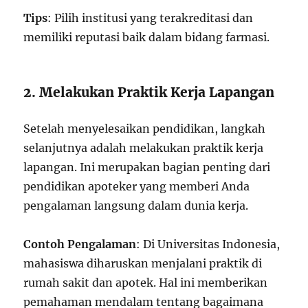
Tips
: Pilih institusi yang terakreditasi dan
memiliki reputasi baik dalam bidang farmasi.
2. Melakukan Praktik Kerja Lapangan
Setelah menyelesaikan pendidikan, langkah
selanjutnya adalah melakukan praktik kerja
lapangan. Ini merupakan bagian penting dari
pendidikan apoteker yang memberi Anda
pengalaman langsung dalam dunia kerja.
Contoh Pengalaman
: Di Universitas Indonesia,
mahasiswa diharuskan menjalani praktik di
rumah sakit dan apotek. Hal ini memberikan
pemahaman mendalam tentang bagaimana