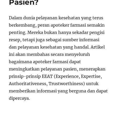
Pasien?
Dalam dunia pelayanan kesehatan yang terus
berkembang, peran apoteker farmasi semakin
penting. Mereka bukan hanya sekadar pengisi
resep, tetapi juga sebagai sumber informasi
dan pelayanan kesehatan yang handal. Artikel
ini akan membahas secara menyeluruh
bagaimana apoteker farmasi dapat
meningkatkan pelayanan pasien, menerapkan
prinsip-prinsip EEAT (Experience, Expertise,
Authoritativeness, Trustworthiness) untuk
memberikan informasi yang berguna dan dapat
dipercaya.