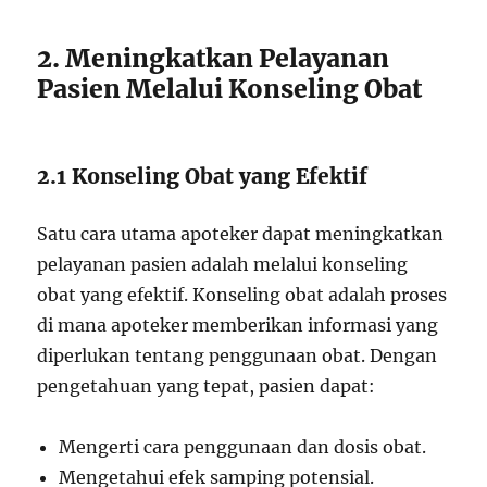
2. Meningkatkan Pelayanan
Pasien Melalui Konseling Obat
2.1 Konseling Obat yang Efektif
Satu cara utama apoteker dapat meningkatkan
pelayanan pasien adalah melalui konseling
obat yang efektif. Konseling obat adalah proses
di mana apoteker memberikan informasi yang
diperlukan tentang penggunaan obat. Dengan
pengetahuan yang tepat, pasien dapat:
Mengerti cara penggunaan dan dosis obat.
Mengetahui efek samping potensial.