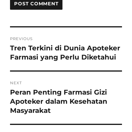
Post
PREVIOUS
navigation
Tren Terkini di Dunia Apoteker
Previous
post:
Farmasi yang Perlu Diketahui
NEXT
Peran Penting Farmasi Gizi
Next
post:
Apoteker dalam Kesehatan
Masyarakat