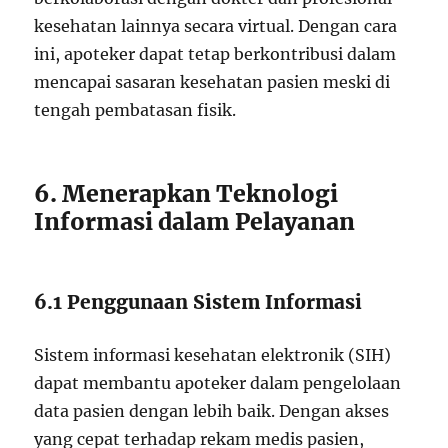
kesehatan lainnya secara virtual. Dengan cara
ini, apoteker dapat tetap berkontribusi dalam
mencapai sasaran kesehatan pasien meski di
tengah pembatasan fisik.
6. Menerapkan Teknologi
Informasi dalam Pelayanan
6.1 Penggunaan Sistem Informasi
Sistem informasi kesehatan elektronik (SIH)
dapat membantu apoteker dalam pengelolaan
data pasien dengan lebih baik. Dengan akses
yang cepat terhadap rekam medis pasien,