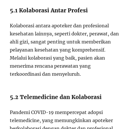
5.1 Kolaborasi Antar Profesi
Kolaborasi antara apoteker dan profesional
kesehatan lainnya, seperti dokter, perawat, dan
ahli gizi, sangat penting untuk memberikan
pelayanan kesehatan yang komprehensif.
Melalui kolaborasi yang baik, pasien akan
menerima rencana perawatan yang
terkoordinasi dan menyeluruh.
5.2 Telemedicine dan Kolaborasi
Pandemi COVID-19 mempercepat adopsi
telemedicine, yang memungkinkan apoteker
berkolaborasi dengan dokter dan profesional