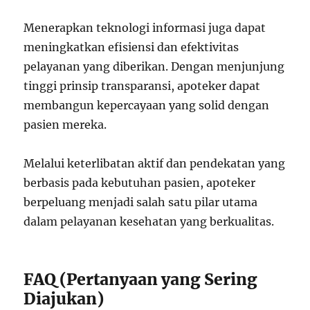
Menerapkan teknologi informasi juga dapat
meningkatkan efisiensi dan efektivitas
pelayanan yang diberikan. Dengan menjunjung
tinggi prinsip transparansi, apoteker dapat
membangun kepercayaan yang solid dengan
pasien mereka.
Melalui keterlibatan aktif dan pendekatan yang
berbasis pada kebutuhan pasien, apoteker
berpeluang menjadi salah satu pilar utama
dalam pelayanan kesehatan yang berkualitas.
FAQ (Pertanyaan yang Sering
Diajukan)