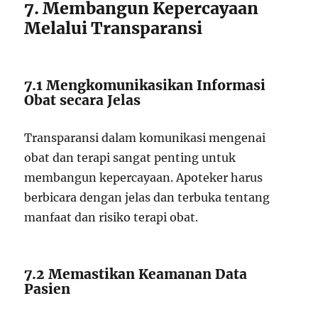
7. Membangun Kepercayaan
Melalui Transparansi
7.1 Mengkomunikasikan Informasi
Obat secara Jelas
Transparansi dalam komunikasi mengenai
obat dan terapi sangat penting untuk
membangun kepercayaan. Apoteker harus
berbicara dengan jelas dan terbuka tentang
manfaat dan risiko terapi obat.
7.2 Memastikan Keamanan Data
Pasien