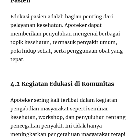
Pasien
Edukasi pasien adalah bagian penting dari
pelayanan kesehatan. Apoteker dapat
memberikan penyuluhan mengenai berbagai
topik kesehatan, termasuk penyakit umum,
pola hidup sehat, serta penggunaan obat yang
tepat.
4.2 Kegiatan Edukasi di Komunitas
Apoteker sering kali terlibat dalam kegiatan
pengabdian masyarakat seperti seminar
kesehatan, workshop, dan penyuluhan tentang
pencegahan penyakit. Ini tidak hanya
meningkatkan pengetahuan masyarakat tetapi