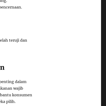
ung.
pencernaan.
elah teruji dan
an
penting dalam
akanan wajib
mbantu konsumen
a pilih.