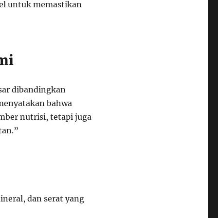
abel untuk memastikan
mi
sar dibandingkan
, menyatakan bahwa
er nutrisi, tetapi juga
tan.”
neral, dan serat yang