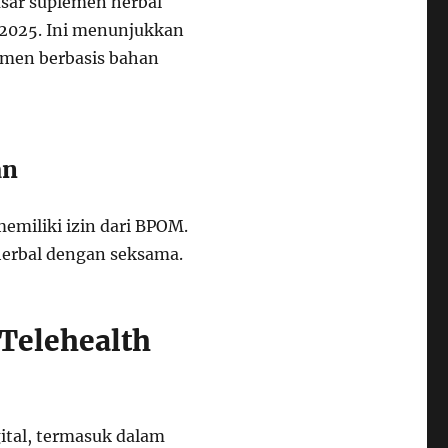
pasar suplemen herbal
n 2025. Ini menunjukkan
emen berbasis bahan
an
emiliki izin dari BPOM.
herbal dengan seksama.
 Telehealth
tal, termasuk dalam