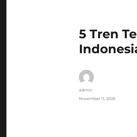
5 Tren Te
Indonesi
Author
admin
Posted
November 11, 2025
on