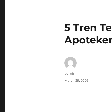
5 Tren Te
Apoteker
Author
admin
Posted
March 29, 2026
on