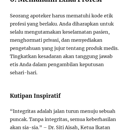
Seorang apoteker harus mematuhi kode etik
profesi yang berlaku. Anda diharapkan untuk
selalu mengutamakan keselamatan pasien,
menghormati privasi, dan menyediakan
pengetahuan yang jujur tentang produk medis.
Tingkatkan kesadaran akan tanggung jawab
etis Anda dalam pengambilan keputusan
sehari-hari.
Kutipan Inspiratif
“Integritas adalah jalan turun menuju sebuah
puncak. Tanpa integritas, semua keberhasilan
akan sia-sia.” – Dr. Siti Aisah, Ketua Ikatan