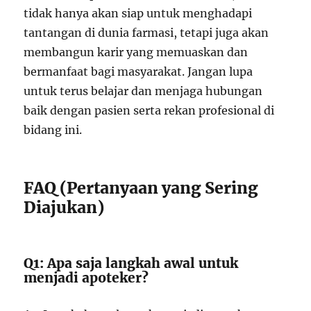
tidak hanya akan siap untuk menghadapi
tantangan di dunia farmasi, tetapi juga akan
membangun karir yang memuaskan dan
bermanfaat bagi masyarakat. Jangan lupa
untuk terus belajar dan menjaga hubungan
baik dengan pasien serta rekan profesional di
bidang ini.
FAQ (Pertanyaan yang Sering
Diajukan)
Q1: Apa saja langkah awal untuk
menjadi apoteker?