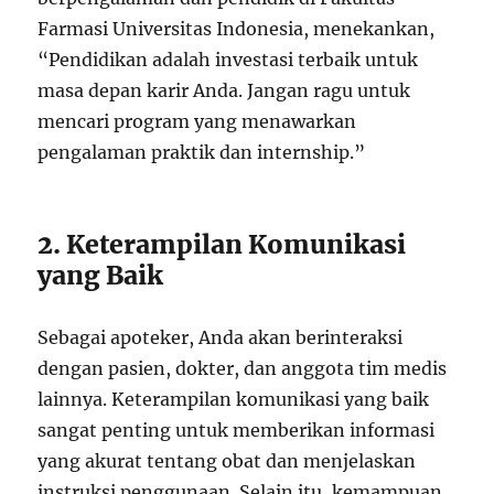
Farmasi Universitas Indonesia, menekankan,
“Pendidikan adalah investasi terbaik untuk
masa depan karir Anda. Jangan ragu untuk
mencari program yang menawarkan
pengalaman praktik dan internship.”
2. Keterampilan Komunikasi
yang Baik
Sebagai apoteker, Anda akan berinteraksi
dengan pasien, dokter, dan anggota tim medis
lainnya. Keterampilan komunikasi yang baik
sangat penting untuk memberikan informasi
yang akurat tentang obat dan menjelaskan
instruksi penggunaan. Selain itu, kemampuan