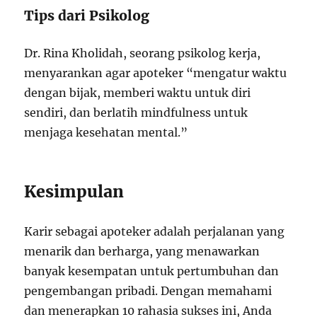
Tips dari Psikolog
Dr. Rina Kholidah, seorang psikolog kerja,
menyarankan agar apoteker “mengatur waktu
dengan bijak, memberi waktu untuk diri
sendiri, dan berlatih mindfulness untuk
menjaga kesehatan mental.”
Kesimpulan
Karir sebagai apoteker adalah perjalanan yang
menarik dan berharga, yang menawarkan
banyak kesempatan untuk pertumbuhan dan
pengembangan pribadi. Dengan memahami
dan menerapkan 10 rahasia sukses ini, Anda