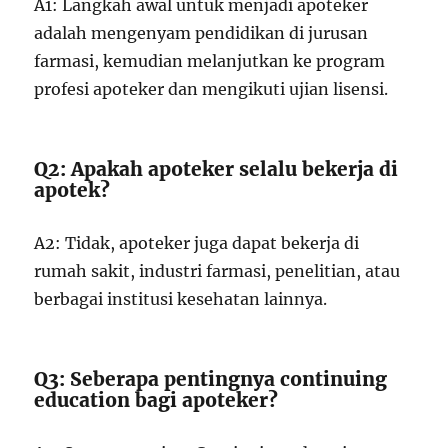
A1: Langkah awal untuk menjadi apoteker
adalah mengenyam pendidikan di jurusan
farmasi, kemudian melanjutkan ke program
profesi apoteker dan mengikuti ujian lisensi.
Q2: Apakah apoteker selalu bekerja di
apotek?
A2: Tidak, apoteker juga dapat bekerja di
rumah sakit, industri farmasi, penelitian, atau
berbagai institusi kesehatan lainnya.
Q3: Seberapa pentingnya continuing
education bagi apoteker?