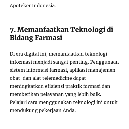
Apoteker Indonesia.
7. Memanfaatkan Teknologi di
Bidang Farmasi
Di era digital ini, memanfaatkan teknologi
informasi menjadi sangat penting. Penggunaan
sistem informasi farmasi, aplikasi manajemen
obat, dan alat telemedicine dapat
meningkatkan efisiensi praktik farmasi dan
memberikan pelayanan yang lebih baik.
Pelajari cara menggunakan teknologi ini untuk
mendukung pekerjaan Anda.