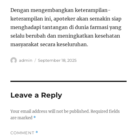
Dengan mengembangkan keterampilan-
keterampilan ini, apoteker akan semakin siap
menghadapi tantangan di dunia farmasi yang
selalu berubah dan meningkatkan kesehatan
masyarakat secara keseluruhan.
Author
Posted
admin
September 18, 2025
on
Leave a Reply
Your email address will not be published.
Required fields
are marked
*
COMMENT
*